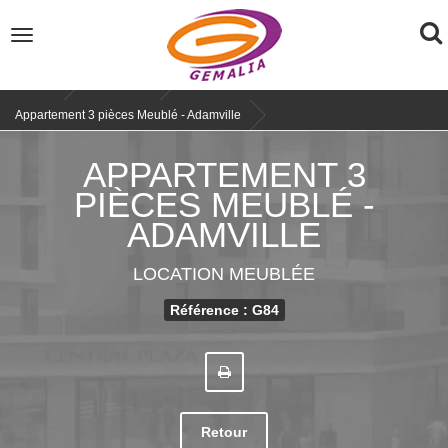
To
Toggle
navigation
na
Accueil
Location
Appartement 3 pièces Meublé - Adamville
APPARTEMENT 3
PIÈCES MEUBLÉ -
ADAMVILLE
LOCATION MEUBLÉE
Référence : G84
Retour